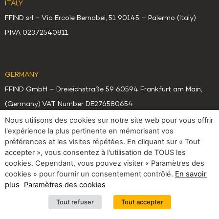
ITALY
FFIND srl – Via Ercole Bernabei, 51 90145 – Palermo (Italy)
P.IVA 02372540811
GERMANY
FFIND GmbH – Dreieichstraße 59 60594 Frankfurt am Main,
(Germany) VAT Number DE276580654
Nous utilisons des cookies sur notre site web pour vous offrir
l'expérience la plus pertinente en mémorisant vos
préférences et les visites répétées. En cliquant sur « Tout
accepter », vous consentez à l'utilisation de TOUS les
cookies. Cependant, vous pouvez visiter « Paramètres des
En savoir
cookies » pour fournir un consentement contrôlé.
plus
Paramètres des cookies
Tout refuser
Tout accepter