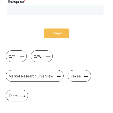
CATI
CAWI
Market Research Overview
Rexee
Team