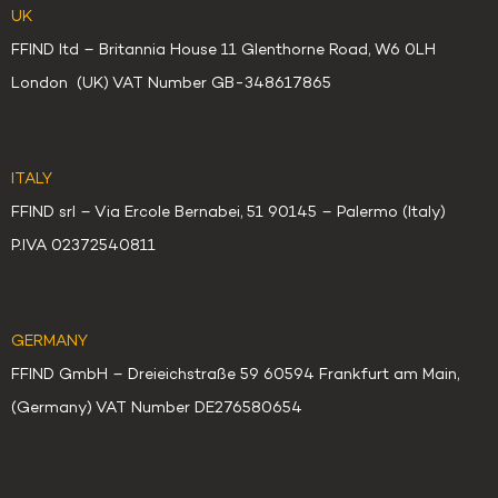
UK
FFIND ltd – Britannia House 11 Glenthorne Road, W6 0LH
London (UK) VAT Number GB-348617865
ITALY
FFIND srl – Via Ercole Bernabei, 51 90145 – Palermo (Italy)
P.IVA 02372540811
GERMANY
FFIND GmbH – Dreieichstraße 59 60594 Frankfurt am Main,
(Germany) VAT Number DE276580654