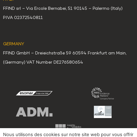
FFIND srl – Via Ercole Bernabei, 51 90145 – Palermo (Italy)
P.IVA 02372540811
GERMANY
FFIND GmbH – Dreieichstraße 59 60594 Frankfurt am Main,
(Germany) VAT Number DE276580654
Nous utilisons des cookies sur notre site web pour vous offrir