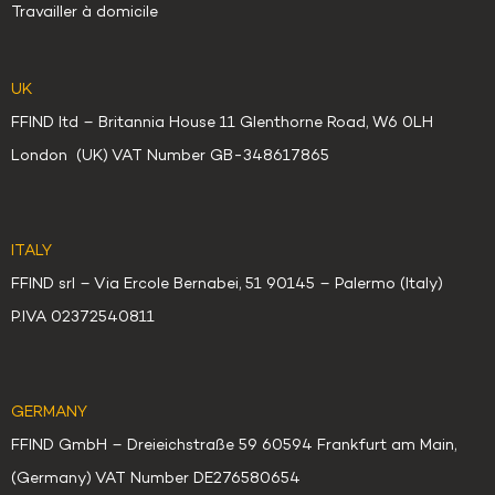
Travailler à domicile
UK
FFIND ltd – Britannia House 11 Glenthorne Road, W6 0LH
London (UK) VAT Number GB-348617865
ITALY
FFIND srl – Via Ercole Bernabei, 51 90145 – Palermo (Italy)
P.IVA 02372540811
GERMANY
FFIND GmbH – Dreieichstraße 59 60594 Frankfurt am Main,
(Germany) VAT Number DE276580654