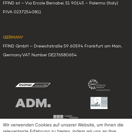
FFIND srl – Via Ercole Bernabei, 51 90145 – Palermo (Italy)
P.IVA 02372540811
GERMANY
FFIND GmbH – Dreieichstraße 59 60594 Frankfurt am Main,
Germany VAT Number DE276580654
Wir verwenden Cookies auf unserer Website, um Ihnen die
relevanteste Erfahrung zu bieten, indem wir uns an Ihre