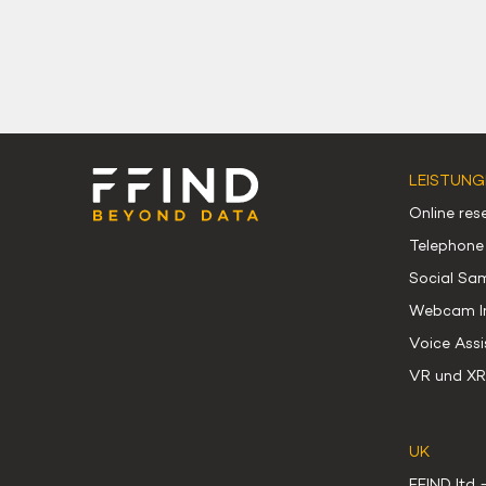
LEISTUNG
Online re
Telephone
Social Sa
Webcam In
Voice Assi
VR und XR 
UK
FFIND ltd 