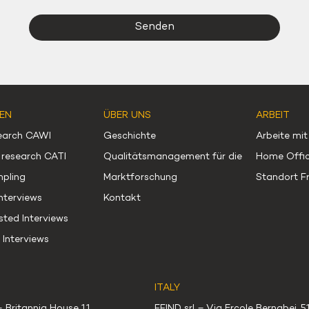
Alternative:
EN
ÜBER UNS
ARBEIT
search CAWI
Geschichte
Arbeite mit
 research CATI
Qualitätsmanagement für die
Home Offic
mpling
Marktforschung
Standort F
terviews
Kontakt
sted Interviews
Interviews
ITALY
– Britannia House 11
FFIND srl – Via Ercole Bernabei, 