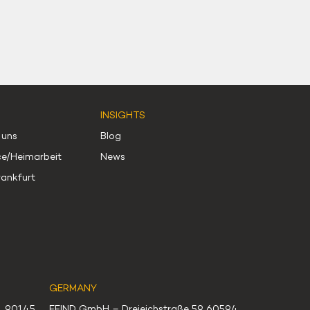
INSIGHTS
 uns
Blog
e/Heimarbeit
News
rankfurt
GERMANY
51 90145
FFIND GmbH – Dreieichstraße 59 60594