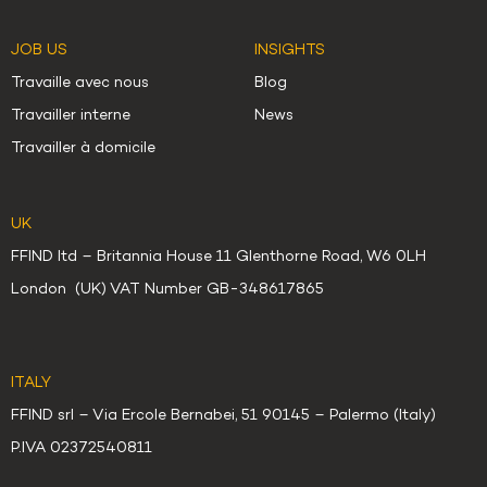
JOB US
INSIGHTS
Travaille avec nous
Blog
Travailler interne
News
Travailler à domicile
UK
FFIND ltd – Britannia House 11 Glenthorne Road, W6 0LH
London (UK) VAT Number GB-348617865
ITALY
FFIND srl – Via Ercole Bernabei, 51 90145 – Palermo (Italy)
P.IVA 02372540811