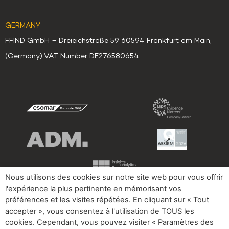
GERMANY
FFIND GmbH – Dreieichstraße 59 60594 Frankfurt am Main,
(Germany) VAT Number DE276580654
Nous utilisons des cookies sur notre site web pour vous offrir
l'expérience la plus pertinente en mémorisant vos
préférences et les visites répétées. En cliquant sur « Tout
accepter », vous consentez à l'utilisation de TOUS les
Nous avons
Privacy Policy
Cookies
Impressum
cookies. Cependant, vous pouvez visiter « Paramètres des
appelé?