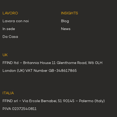
LAVORO
INSIGHTS
Lavora con noi
Blog
In sede
News
Da Casa
UK
FFIND ltd – Britannia House 11 Glenthorne Road, W6 0LH
London (UK) VAT Number GB-348617865
ITALIA
FFIND srl – Via Ercole Bernabei, 51 90145 – Palermo (Italy)
P.IVA 02372540811