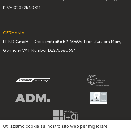
P.IVA 02372540811
GERMANIA
FFIND GmbH – Dreieichstraße 59 60594 Frankfurt am Main,
Germany VAT Number DE276580654
Utilizziamo cookie sul nostro sito web per migliorare