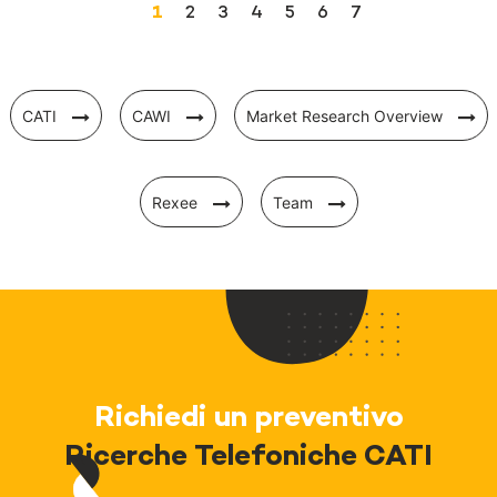
1
2
3
4
5
6
7
CATI
CAWI
Market Research Overview
Rexee
Team
Richiedi un preventivo
Ricerche Telefoniche CATI