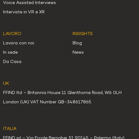
Voice Assisted Interviews
Interviste in VR e XR
LAVORO
INSIGHTS
Lavora con noi
Blog
In sede
News
Da Casa
UK
FFIND ltd – Britannia House 11 Glenthorne Road, W6 0LH
London (UK) VAT Number GB-348617865
ITALIA
FFIND srl – Via Ercole Bernabei, 51 90145 – Palermo (Italy)