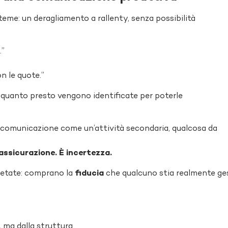
teme: un deragliamento a rallenty, senza possibilità
.”
n le quote.”
a
quanto presto
vengono identificate per poterle
la comunicazione come un’attività secondaria, qualcosa da
 rassicurazione. È incertezza.
letate: comprano la
fiducia
che qualcuno stia realmente ges
, ma dalla
struttura.