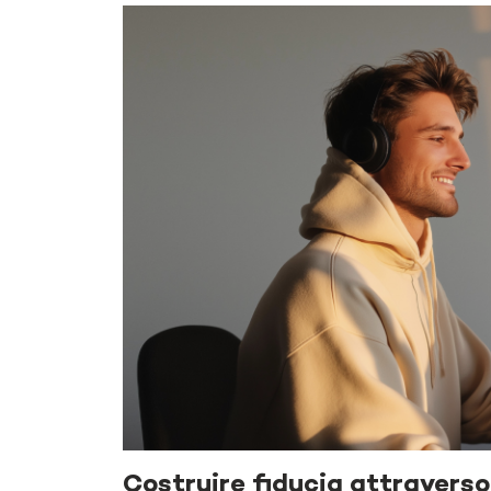
Costruire
fiducia
attraverso