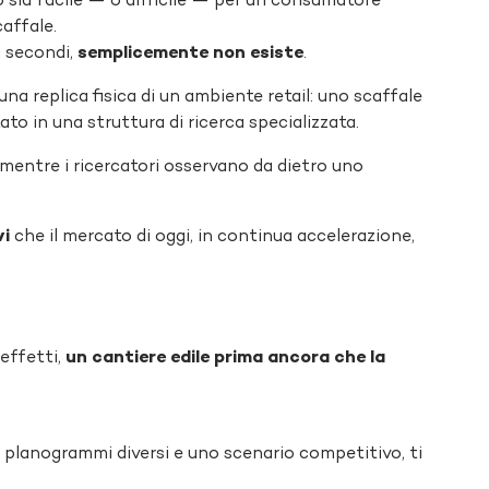
o sia facile — o difficile — per un consumatore
affale.
i secondi,
semplicemente non esiste
.
na replica fisica di un ambiente retail: uno scaffale
ato in una struttura di ricerca specializzata.
 mentre i ricercatori osservano da dietro uno
vi
che il mercato di oggi, in continua accelerazione,
 effetti,
un cantiere edile prima ancora che la
e planogrammi diversi e uno scenario competitivo, ti