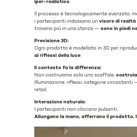
iper-realistico
.
Il processo è tecnologicamente avanzato, ma
i partecipanti indossano un
visore di realt
trovano più in una stanza —
sono in piedi n
Precisione 3D:
Ogni prodotto è modellato in 3D per riprodur
ai riflessi della luce
.
Il contesto fa la differenza:
Non costruiamo solo uno scaffale,
costruia
Illuminazione, riflessi, categorie circostanti
retail.
Interazione naturale:
I partecipanti non cliccano pulsanti.
Allungano la mano, afferrano il prodotto, 