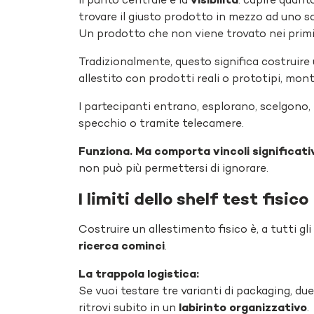
Il punto centrale è la
visibilità
: capire quant
trovare il giusto prodotto in mezzo ad uno sc
Un prodotto che non viene trovato nei prim
Tradizionalmente, questo significa costruire u
allestito con prodotti reali o prototipi, mont
I partecipanti entrano, esplorano, scelgono,
specchio o tramite telecamere.
Funziona. Ma comporta vincoli significati
non può più permettersi di ignorare.
I limiti dello shelf test fisico
Costruire un allestimento fisico è, a tutti gli
ricerca cominci
.
La trappola logistica:
Se vuoi testare tre varianti di packaging, du
ritrovi subito in un
labirinto organizzativo
.