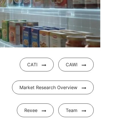
CATI
CAWI
Market Research Overview
Rexee
Team