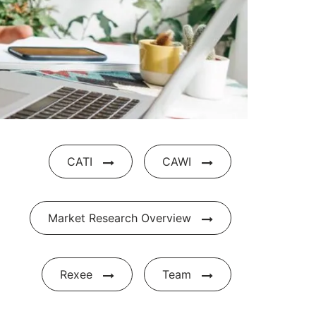
CATI
CAWI
Market Research Overview
Rexee
Team