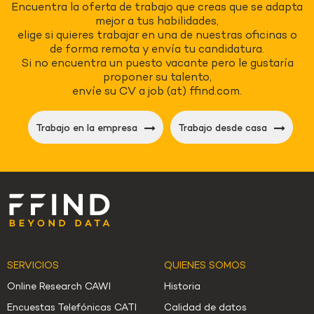
Encuentra la oferta de trabajo que creas que se adapta
mejor a tus habilidades,
elige si quieres trabajar en una de nuestras oficinas o
de forma remota y envía tu candidatura.
Si no encuentra un puesto vacante pero le gustaría
proponer su talento,
envíe su CV a job (at) ffind.com.
Trabajo en la empresa
Trabajo desde casa
SERVICIOS
QUIENES SOMOS
Online Research CAWI
Historia
Encuestas Telefónicas CATI
Calidad de datos