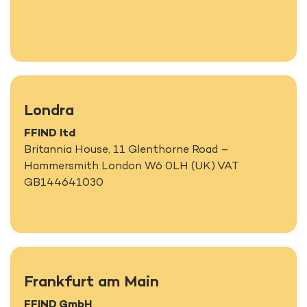
Londra
FFIND ltd
Britannia House, 11 Glenthorne Road –
Hammersmith London W6 0LH (UK) VAT
GB144641030
Frankfurt am Main
FFIND GmbH