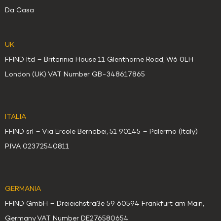
Da Casa
UK
FFIND ltd – Britannia House 11 Glenthorne Road, W6 0LH
London (UK) VAT Number GB-348617865
ITALIA
FFIND srl – Via Ercole Bernabei, 51 90145 – Palermo (Italy)
P.IVA 02372540811
GERMANIA
FFIND GmbH – Dreieichstraße 59 60594 Frankfurt am Main,
Germany VAT Number DE276580654