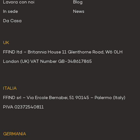
Lavora con noi
Blog
In sede
News
Da Casa
UK
FFIND ltd – Britannia House 11 Glenthorne Road, W6 0LH
London (UK) VAT Number GB-348617865
ITALIA
FFIND srl – Via Ercole Bernabei, 51 90145 – Palermo (Italy)
P.IVA 02372540811
GERMANIA