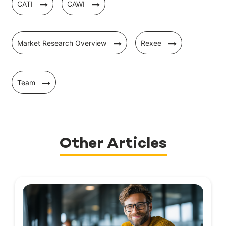
CATI
CAWI
Market Research Overview
Rexee
Team
Other Articles